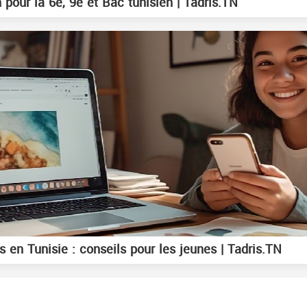
 pour la 6e, 9e et Bac tunisien | Tadris.TN
 en Tunisie : conseils pour les jeunes | Tadris.TN