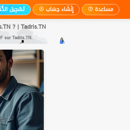
جِيل الدُّخُول
إِنْشَاء حِسَاب
مساعدة
.TN ? | Tadris.TN
F sur Tadris.TN.