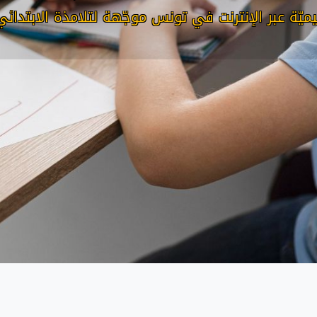
يميّة عبر الإنترنت في تونس موجّهة لتلامذة الابتدائي