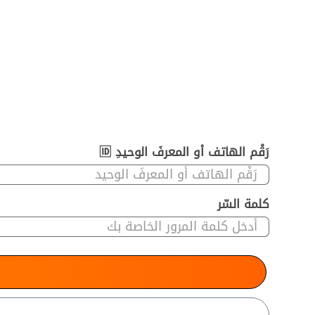
رَقْم الهاتف أو المعرفَ الوحيدِ 🆔
كلمة السّر