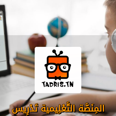
المِنَصَّة التَّعْلِيمية تَدْرِيس