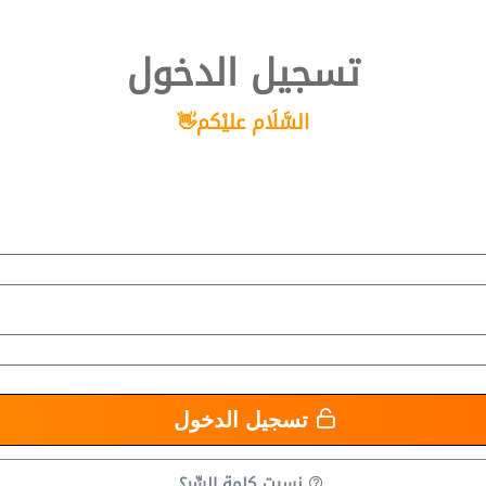
تسجيل الدخول
👋السَّلَام عليْكم
تسجيل الدخول
نسيت كلمة السِّر؟