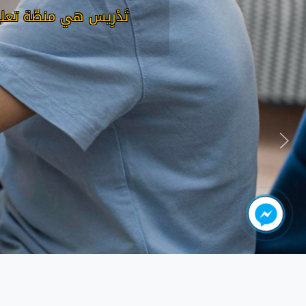
تَدْرِيس هي منصّة تعل