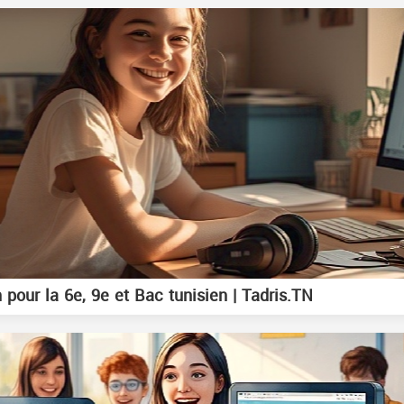
 pour la 6e, 9e et Bac tunisien | Tadris.TN