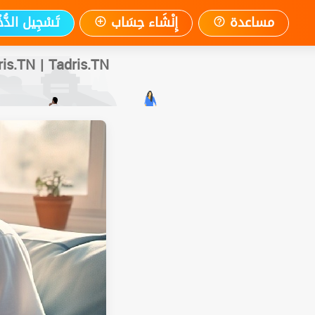
مساعدة
إِنْشَاء حِسَاب
تَسْجِيل الدُّ
s.TN | Tadris.TN