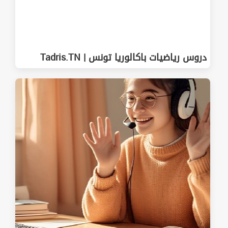
دروس رياضيات باكالوريا تونس | Tadris.TN