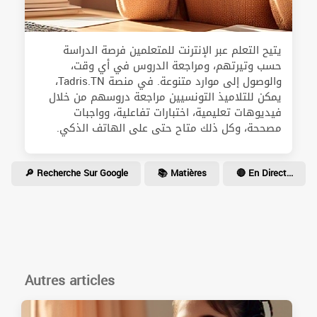
يتيح التعلم عبر الإنترنت للمتعلمين فرصة الدراسة
حسب وتيرتهم، ومراجعة الدروس في أي وقت،
والوصول إلى موارد متنوعة. في منصة Tadris.TN،
يمكن للتلاميذ التونسيين مراجعة دروسهم من خلال
فيديوهات تعليمية، اختبارات تفاعلية، وواجبات
مصححة، وكل ذلك متاح حتى على الهاتف الذكي.
🔎 Recherche Sur Google
📚 Matières
🔴 En Direct...
Autres articles