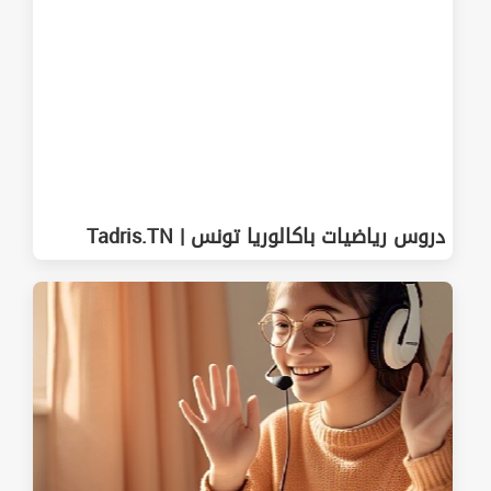
دروس رياضيات باكالوريا تونس | Tadris.TN