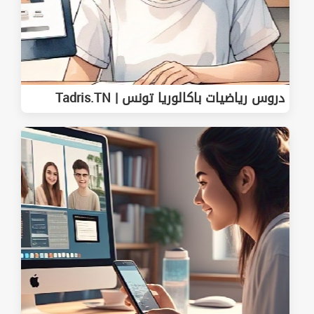
دروس رياضيات باكالوريا تونس | Tadris.TN