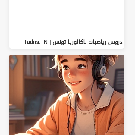
دروس رياضيات باكالوريا تونس | Tadris.TN