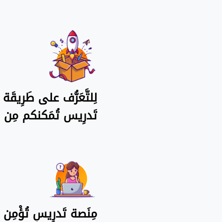
لِلتَّعَرُّف على طَرِيقَ
تَدرِيس تُمَكنكم مِن ح
مِنَصة تَدرِيس تُؤْمِن أ