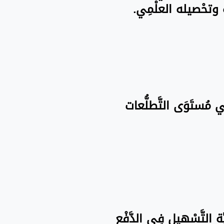
َاه وتحْصيله العلْمِي.
فِي مُستَوَى التَّطلُّعات
َة التَّسْهيل فِي الدَّفْع