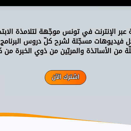
ة عبر الإنترنت في تونس موجّهة لتلامذة الابت
فيديوهات مسجّلة لشرح كلّ دروس البرنامج
ّة من الأساتذة والمربّين من ذوي الخبرة من ك
اشترك الآن