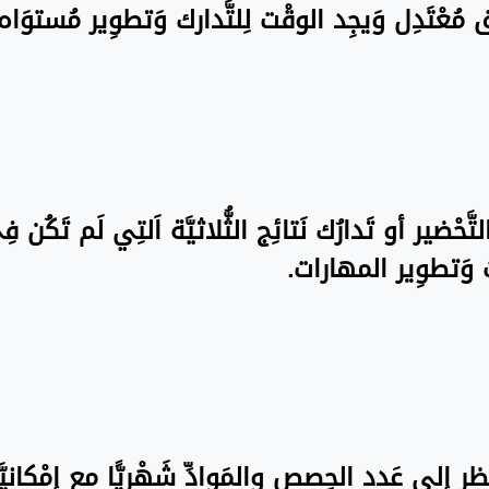
نَسق مُعْتَدِل وَيجِد الوقْت لِلتَّدارك وَتطوِير مُستو
تَّحْضير أو تَدارُك نَتائِج الثُّلاثيَّة اَلتِي لَم تَكُن 
ت وَتطوِير المهارات.
َظر إِلى عَدد الحِصص والمَوادِّ شَهْريًّا مع إِمْكانيّ