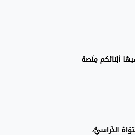
سبهَا أبْنائكم مِنَصة
َاهُ الدِّراسيُّ،