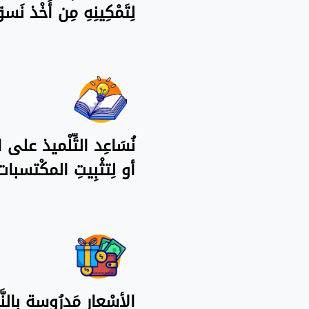
لِتَمْكِينِهِ مِن أَخْذ 
نُسَاعِد التِّلْميذ على ال
أو لِتثْبِيتِ المكْتسبا
الأسْعار مَدرُوسة بِالنّ