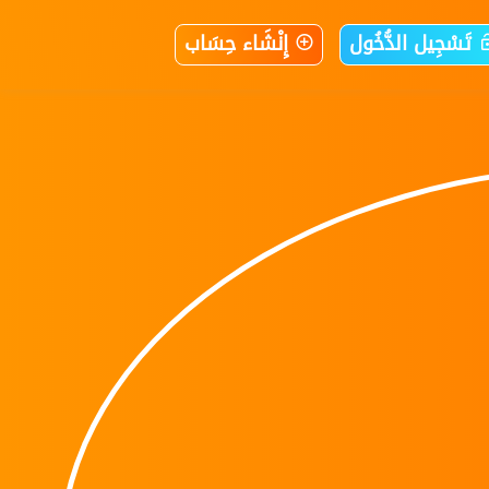
تَسْجِيل الدُّخُول
إِنْشَاء حِسَاب