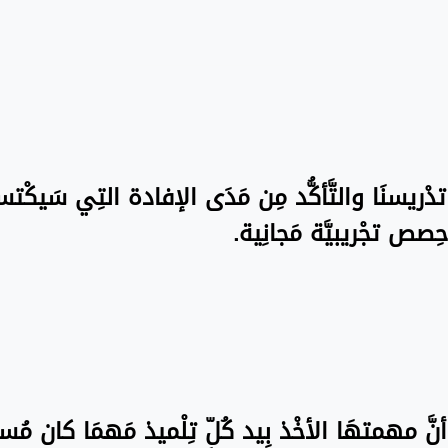
ة تدْريسنَا والتَّأكُّد مِن مَدَى الإفادة التِي سَيكْت
ِصص تجْريبيَّة مَجانِية.
نَّ مهمتهَا الأخْذ بِيد كُلّ تِلْميذ مَهمَا كان مُستو