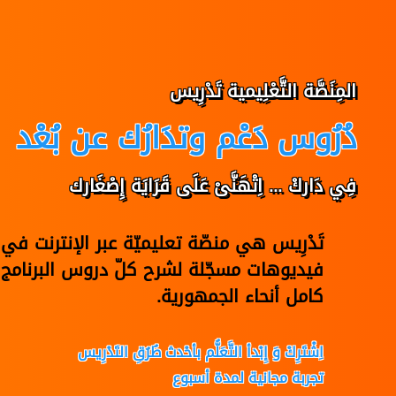
المِنَصَّة التَّعْلِيمية تَدْرِيس
دُرُوس دَعْم وتدَارُك عن بُعْد
فِي دَاركْ ... اِتْهَنَّىْ عَلَى قَرَايَة إِصْغَارك
تَدْرِيس هي منصّة تعليميّة عبر الإنترنت 
فيديوهات مسجّلة لشرح كلّ دروس البرنامج 
كامل أنحاء الجمهورية.
اِشْتَرِكْ وَ إِبْدأ التَّعَلُّم بأحْدث طُرُقِ التَدْرِيس
تجربة مجانية لمدة أسبوع