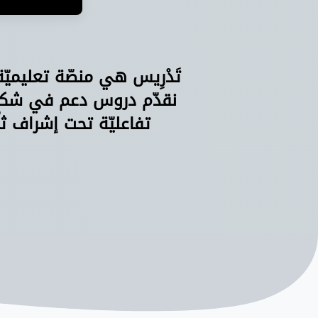
تَدْرِيس هي منصّة تعليميّ
نقدّم دروس دعم في شكل 
تفاعليّة تحت إشراف ثل