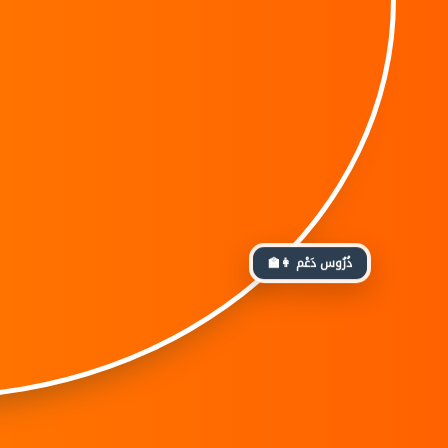
👩‍🏫 دُرُوس دَعْم