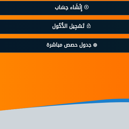
إِنْشَاء حِسَاب
تَسْجِيل الدُّخُول
جدول حصص مباشرة
🔴