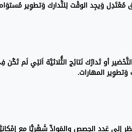
نَسق مُعْتَدِل وَيجِد الوقْت لِلتَّدارك وَتطوِير مُستو
تَّحْضير أو تَدارُك نَتائِج الثُّلاثيَّة اَلتِي لَم تَكُن 
ت وَتطوِير المهارات.
َظر إِلى عَدد الحِصص والمَوادِّ شَهْريًّا مع إِمْكانيّ