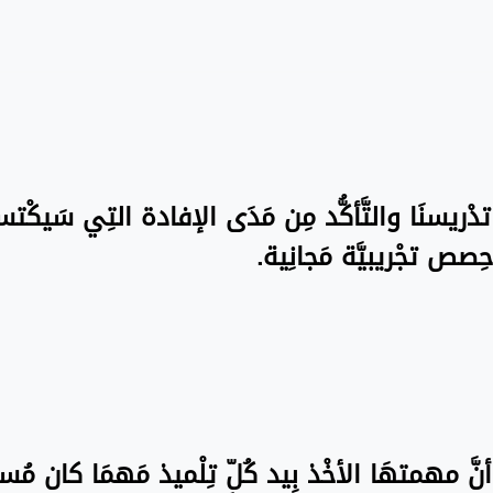
ة تدْريسنَا والتَّأكُّد مِن مَدَى الإفادة التِي سَيكْت
ِصص تجْريبيَّة مَجانِية.
نَّ مهمتهَا الأخْذ بِيد كُلّ تِلْميذ مَهمَا كان مُستو