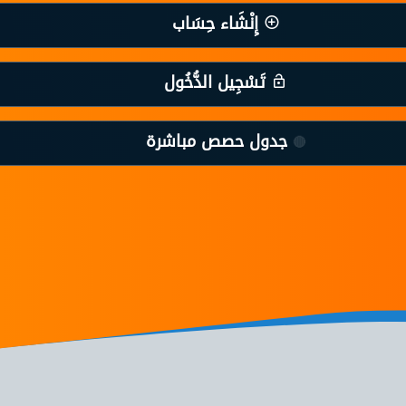
إِنْشَاء حِسَاب
تَسْجِيل الدُّخُول
جدول حصص مباشرة
🔴