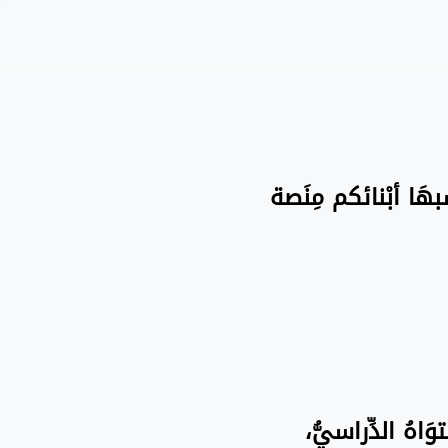
سبهَا أبْنائكم مِنَصة
َاهُ الدِّراسيُّ،