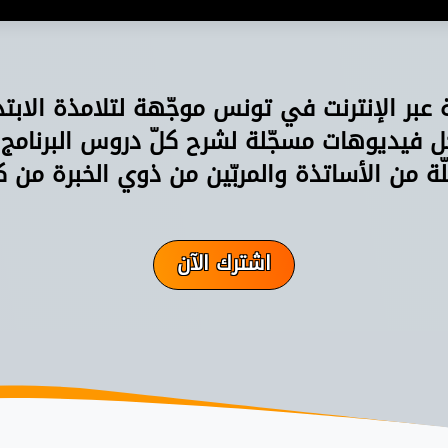
ة عبر الإنترنت في تونس موجّهة لتلامذة الابت
فيديوهات مسجّلة لشرح كلّ دروس البرنامج
ّة من الأساتذة والمربّين من ذوي الخبرة من ك
اشترك الآن