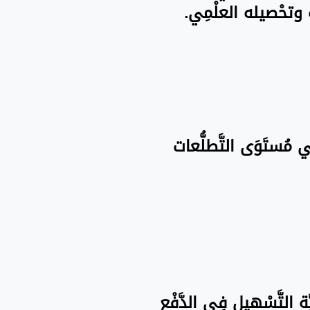
َاه وتحْصيله العلْمِي.
فِي مُستَوَى التَّطلُّعات
َة التَّسْهيل فِي الدَّفْع