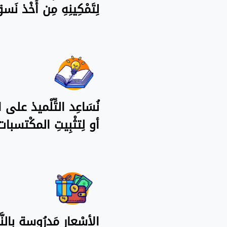
لِتَمْكِينِهِ مِن أَخْذ 
نُسَاعِد التِّلْميذ على ال
أو لِتثْبِيتِ المكْتسبا
الأسْعار مَدرُوسة بِالنّ