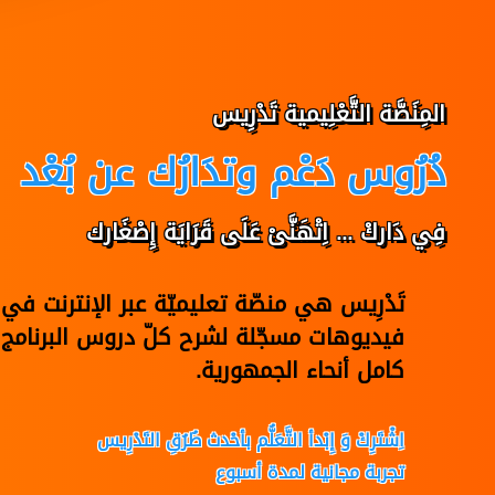
المِنَصَّة التَّعْلِيمية تَدْرِيس
دُرُوس دَعْم وتدَارُك عن بُعْد
فِي دَاركْ ... اِتْهَنَّىْ عَلَى قَرَايَة إِصْغَارك
تَدْرِيس هي منصّة تعليميّة عبر الإنترنت 
فيديوهات مسجّلة لشرح كلّ دروس البرنامج 
كامل أنحاء الجمهورية.
اِشْتَرِكْ وَ إِبْدأ التَّعَلُّم بأحْدث طُرُقِ التَدْرِيس
تجربة مجانية لمدة أسبوع