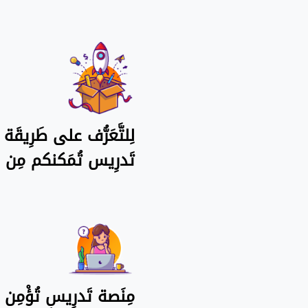
لِلتَّعَرُّف على طَرِيقَ
تَدرِيس تُمَكنكم مِن ح
مِنَصة تَدرِيس تُؤْمِن أ