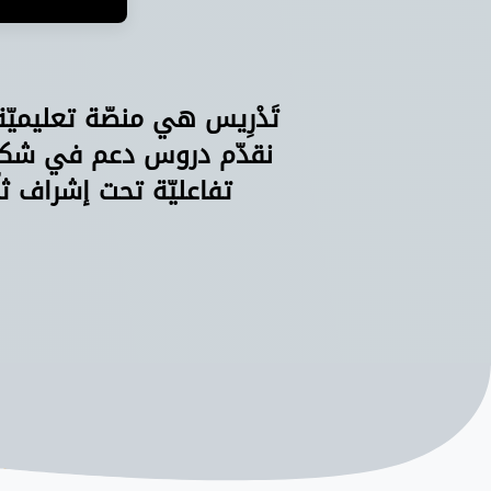
تَدْرِيس هي منصّة تعليميّ
نقدّم دروس دعم في شكل 
تفاعليّة تحت إشراف ثل