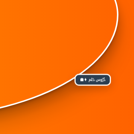
👩‍🏫 دُرُوس دَعْم