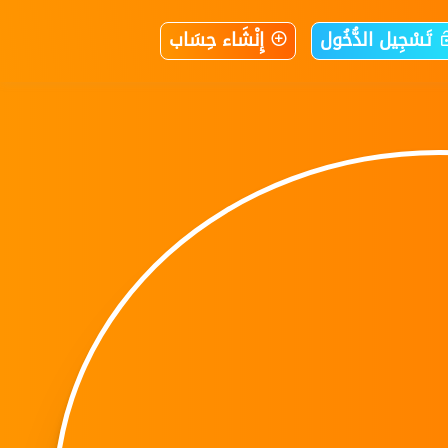
تَسْجِيل الدُّخُول
إِنْشَاء حِسَاب