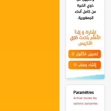
ذوي الخبرة
من كامل أنحاء
الجمهورية.
اِشْتَرِكْ وَ إِبْدأ
التَّعَلُّم بأحْدث طُرُقِ
التَدْرِيس
تَسْجِيل الدُّخُول
إِنْشَاء حِسَاب
Paramètres
Activer toutes les
options suivantes :