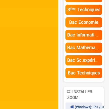
3ᴱ̀ᴹᴱ Techniques
Bac Economie
Bac Informatique
Bac Mathématiques
Bac Sc.expérimentales
Bac Techniques
INSTALLER
ZOOM
(Windows): PC / Ordi