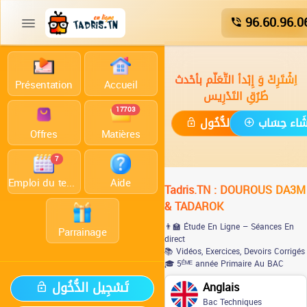
96.60.96.0
اِشْتَرِكْ وَ إِبْدأ التَّعَلُّم بأحْدث
Présentation
Accueil
طُرُقِ التَدْرِيس
17703
ْشَاء حِسَاب
تَسْجِيل الدُّخُول
Offres
Matières
7
Emploi du temps
Aide
Tadris.TN : DOUROUS DA3M
& TADAROK
👨‍🏫 Étude En Ligne – Séances En
Parrainage
direct
📚 Vidéos, Exercices, Devoirs Corrigés
🎓 5ᴱ̀ᴹᴱ année Primaire Au BAC
تَسْجِيل الدُّخُول
Anglais
Bac Techniques