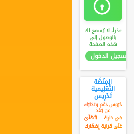
عذراً، لا يُسمح لك
بالوصول إلى
هذه الصفحة
تسجيل الدخول
المِنَصَّة
التَّعْلِيمية
تَدْرِيس
دُرُوس دَعْم وتدَارُك
عن بُعْد
فِي دَاركْ ... اِتْهَنَّىْ
عَلَى قَرَايَة إِصْغَارك