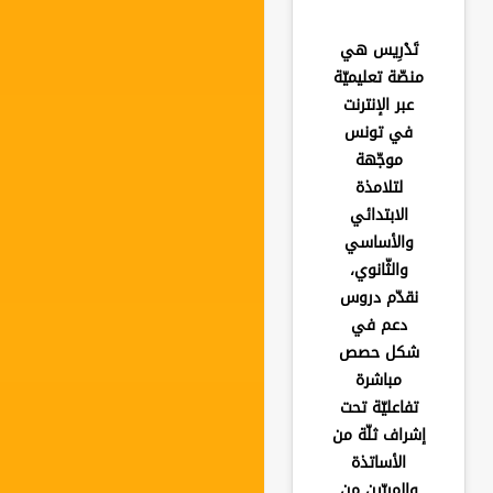
تَدْرِيس هي
منصّة تعليميّة
عبر الإنترنت
في تونس
موجّهة
لتلامذة
الابتدائي
والأساسي
والثّانوي،
نقدّم دروس
دعم في
شكل حصص
مباشرة
تفاعليّة تحت
إشراف ثلّة من
الأساتذة
والمربّين من