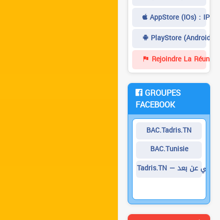
AppStore (iOs) : IPad
PlayStore (Android) 
Rejoindre La Réunion
GROUPES
FACEBOOK
BAC.Tadris.TN
BAC.Tunisie
Tadris.TN — ي عن بعد