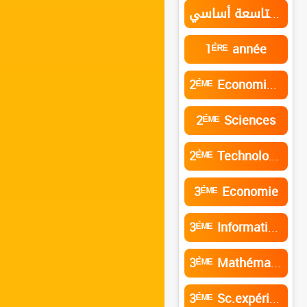
السنة التاسعة أساسي
1ᴱ̀ᴿᴱ année
2ᴱ̀ᴹᴱ Economie et services
2ᴱ̀ᴹᴱ Sciences
2ᴱ̀ᴹᴱ Technologie de l’informatique
3ᴱ̀ᴹᴱ Economie
3ᴱ̀ᴹᴱ Informatique
3ᴱ̀ᴹᴱ Mathématiques
3ᴱ̀ᴹᴱ Sc.expérimentales