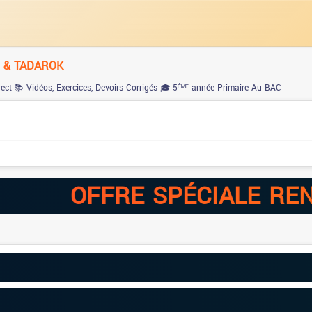
M & TADAROK
rect
📚 Vidéos, Exercices, Devoirs Corrigés
🎓 5ᴱ̀ᴹᴱ année Primaire Au BAC
OFFRE SPÉCIALE RENTRÉ