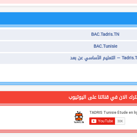
BAC.Tadris.TN
BAC.Tunisie
Tadris.TN —  الأساسي عن بعد
رك الان في قناتنا على اليوتيوب