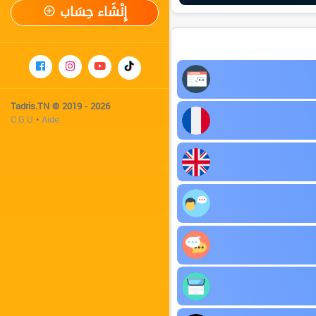
إِنْشَاء حِسَاب
Tadris.TN © 2019 - 2026
C.G.U
•
Aide