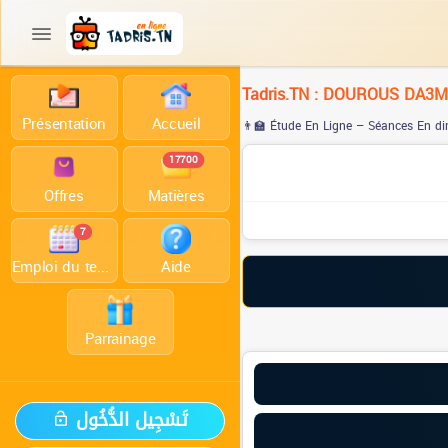
Tadris.TN : DOUROUS DA3
Présentation
Accueil
👨‍🏫 Étude En Ligne – Séances En di
17700
Offres
Matières
7
Emploi du temps
Aide
Parrainage
تَسْجِيل الدُّخُول