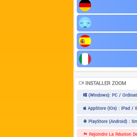
INSTALLER ZOOM
(Windows): PC / Ordinat
AppStore (iOs) : IPad / 
PlayStore (Android) : S
Rejoindre La Réunion De