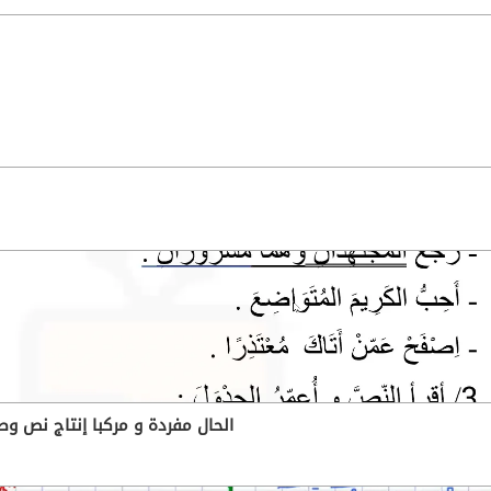
الحال مفردة و مركبا إنتاج نص وصفي ل