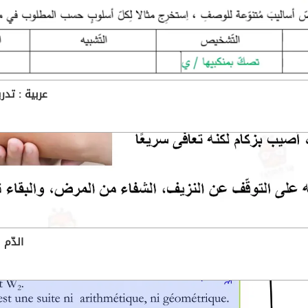
عربية : تدريب ع
الدّم ين