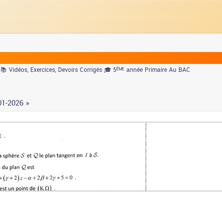
& TADAROK
📚 Vidéos, Exercices, Devoirs Corrigés
🎓 5ᴱ̀ᴹᴱ année Primaire Au BAC
01-2026 »