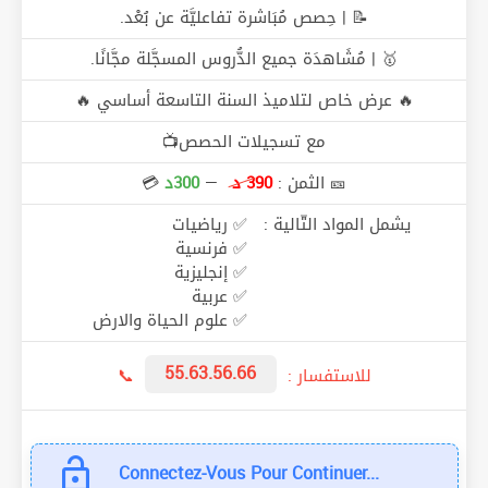
📝 | حِصص مُبَاشرة تفاعليَّة عن بُعْد.
🥇 | مُشَاهدَة جميع الدُّروس المسجَّلة مجَّانًا.
🔥 عرض خاص لتلاميذ السنة التاسعة أساسي 🔥
مع تسجيلات الحصص📺
🎫 الثمن :
390 د
—
300د
💳
يشمل المواد التّالية :
✅ رياضيات
✅ فرنسية
✅ إنجليزية
✅ عربية
✅ علوم الحياة والارض
55.63.56.66
للاستفسار :
📞
Connectez-Vous Pour Continuer...