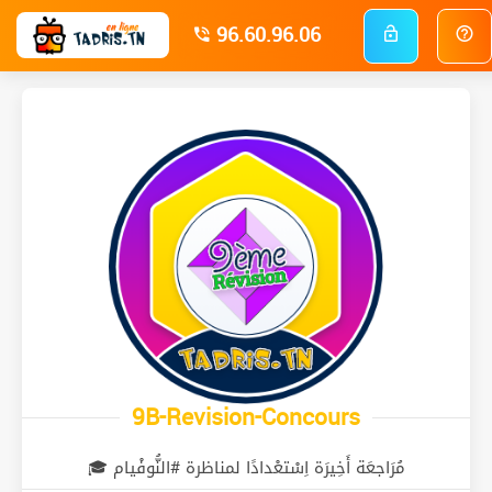
96.60.96.06
9B-Revision-Concours
مُرَاجعَة أَخِيرَة اِسْتعْدادًا لمناظرة #النُّوفْيام 🎓