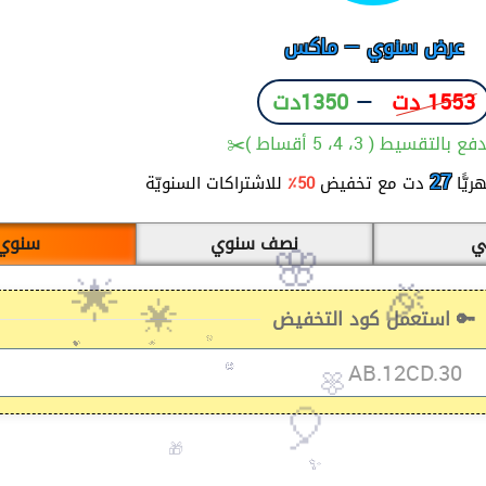
عرض سنوي — ماكس
1553 دت
—
1350دت
بالتقسيط ( 3، 4، 5 أقساط )✂️
27
ريًّا
دت مع تخفيض
50٪
للاشتراكات السنويّة
ثي
نصف سنوي
سنوي
😍
🔑 استعمل كود التخفيض
💝
🎊
🎉
🌟