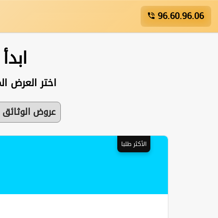
96.60.96.06
ابدأ
اختر العرض ال
عروض الوثائق 
الأكثر طلبا