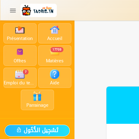
Présentation
Accueil
17703
Offres
Matières
7
Emploi du temps
Aide
Parrainage
تَسْجِيل الدُّخُول