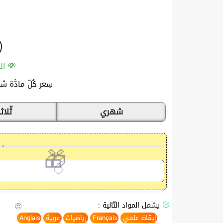
💸 الدفع 
سِعر كُلّ مادَّة شه
شهري
ثّلا
🎁
يشمل المواد التّالية :
إيقاظ علمي
Français
رياضيات
عربية
Anglais