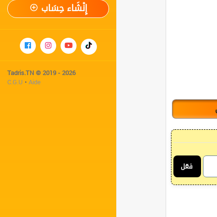
إِنْشَاء حِسَاب
Tadris.TN © 2019 - 2026
C.G.U
•
Aide
فعّل