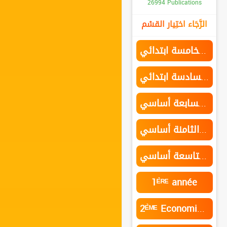
26994 Publications
الرَّجَاء اختِيار القسْم
السنة الخامسة ابتدائي
السنة السادسة ابتدائي
السنة السابعة أساسي
السنة الثامنة أساسي
السنة التاسعة أساسي
1ᴱ̀ᴿᴱ année
2ᴱ̀ᴹᴱ Economie et services