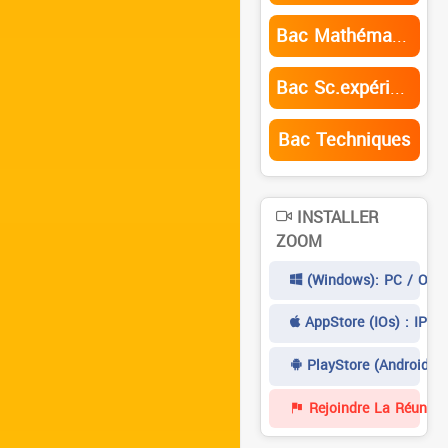
Bac Mathématiques
Bac Sc.expérimentales
Bac Techniques
INSTALLER
ZOOM
(Windows): PC / Ordi
AppStore (iOs) : IPad
PlayStore (Android) 
Rejoindre La Réunion