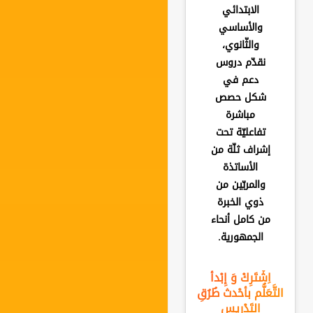
الابتدائي
والأساسي
والثّانوي،
نقدّم دروس
دعم في
شكل حصص
مباشرة
تفاعليّة تحت
إشراف ثلّة من
الأساتذة
والمربّين من
ذوي الخبرة
من كامل أنحاء
الجمهورية.
اِشْتَرِكْ وَ إِبْدأ
التَّعَلُّم بأحْدث طُرُقِ
التَدْرِيس