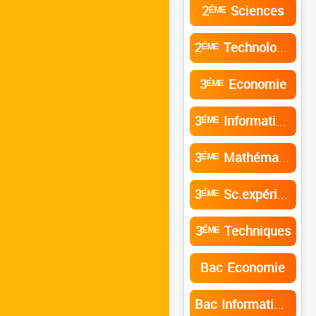
2ᴱ̀ᴹᴱ Sciences
2ᴱ̀ᴹᴱ Technologie de l’informatique
3ᴱ̀ᴹᴱ Economie
3ᴱ̀ᴹᴱ Informatique
3ᴱ̀ᴹᴱ Mathématiques
3ᴱ̀ᴹᴱ Sc.expérimentales
3ᴱ̀ᴹᴱ Techniques
Bac Economie
Bac Informatique