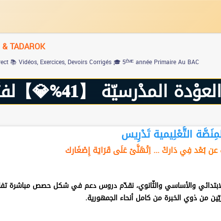
M & TADAROK
rect
📚 Vidéos, Exercices, Devoirs Corrigés
🎓 5ᴱ̀ᴹᴱ année Primaire Au BAC
رة محْدودة + 🚀 تجْرِبة مجانيّة –
مِنَصَّة التَّعْلِيمية تَدْرِيس
 عن بُعْد
فِي دَاركْ ... اِتْهَنَّىْ عَلَى قَرَايَة إِصْغَارك
 الابتدائي والأساسي والثّانوي، نقدّم دروس دعم في شكل حصص مباشرة تفاع
بّين من ذوي الخبرة من كامل أنحاء الجمهورية.