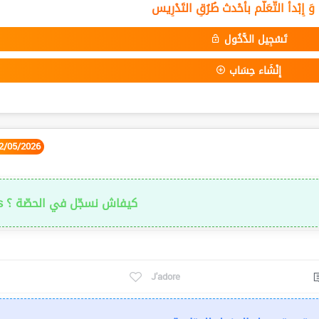
ْ وَ إِبْدأ التَّعَلُّم بأحْدث طُرُقِ التَدْرِيس
تَسْجِيل الدُّخُول
إِنْشَاء حِسَاب
2/05/2026
كيفاش نسجّل في الحصّة ؟
s
J'adore