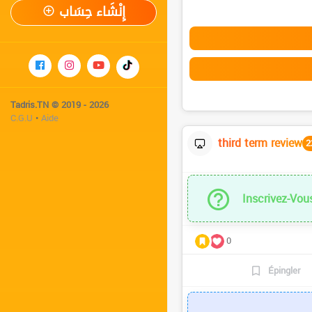
إِنْشَاء حِسَاب
Tadris.TN © 2019 - 2026
C.G.U
•
Aide
third term review
2
Inscrivez-Vou
0
Épingler