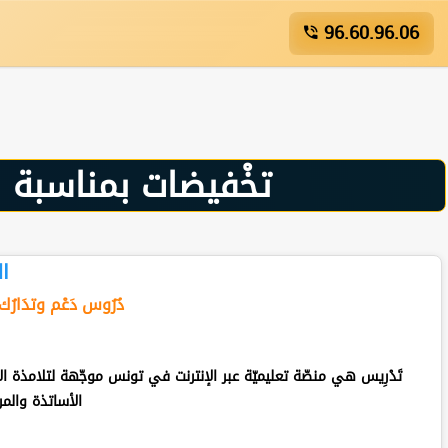
96.60.96.06
🎁 تخْفيضات بمناسبة العوْدة المدْرسيّة 【𝟒𝟏%💎】لفتْ
ال
دُرُوس دَعْم وتدَارُك
تَدْرِيس هي منصّة تعليميّة عبر الإنترنت في تونس موجّهة لتلامذة
الأساتذة والمر