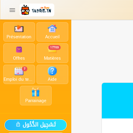
Présentation
Accueil
17703
Offres
Matières
7
Emploi du temps
Aide
Parrainage
تَسْجِيل الدُّخُول