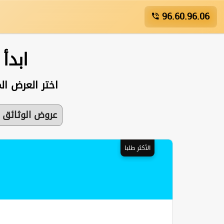
96.60.96.06
ابدأ
اختر العرض ال
عروض الوثائق 
الأكثر طلبا