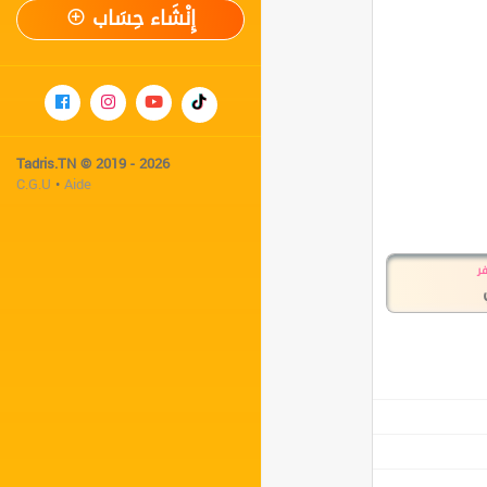
إِنْشَاء حِسَاب
✨
Tadris.TN © 2019 - 2026
C.G.U
•
Aide
فر