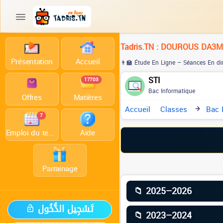
Tadris.TN : DOUROUS DA3
Présentation
Accueil
👨‍🏫 Étude En Ligne – Séances En di
STI
17703
Bac Informatique
Offres
Matières
Accueil
Classes
Bac 
7
O
Emploi du temps
Aide
Parrainage
📁 2025–2026
تَسْجِيل الدُّخُول
📁 2023–2024