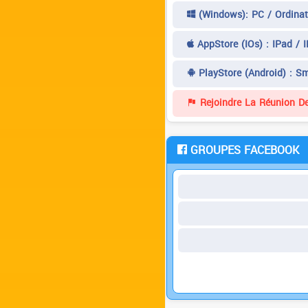
(Windows): PC / Ordinat
AppStore (iOs) : IPad / 
PlayStore (Android) : S
Rejoindre La Réunion De
GROUPES FACEBOOK