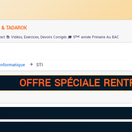
M & TADAROK
rect
📚 Vidéos, Exercices, Devoirs Corrigés
🎓 5ᴱ̀ᴹᴱ année Primaire Au BAC
Informatique
STI
FFRE SPÉCIALE RENTRÉE -