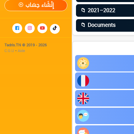
إِنْشَاء حِسَاب
📁 2021–2022
📁 Documents
Tadris.TN © 2019 - 2026
C.G.U
•
Aide