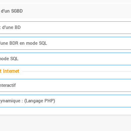
s d’un SGBD
 d’une BD
 d’une BDR en mode SQL
 mode SQL
 Internet
teractif
 dynamique : (Langage PHP)