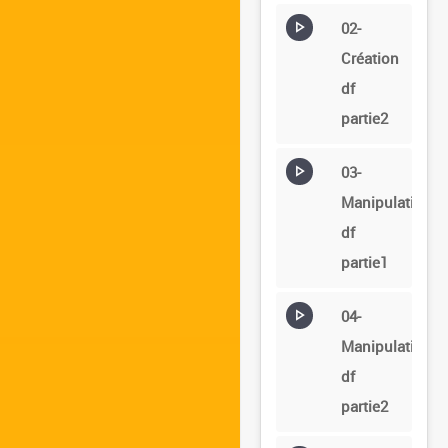
02-
Création
df
partie2
03-
Manipulation
df
partie1
04-
Manipulation
df
partie2