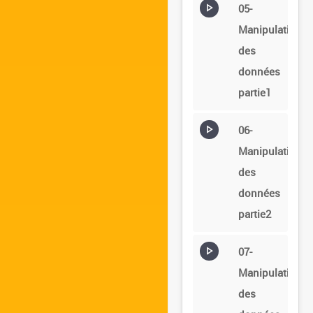
05-
Manipulation
des
données
partie1
06-
Manipulation
des
données
partie2
07-
Manipulation
des