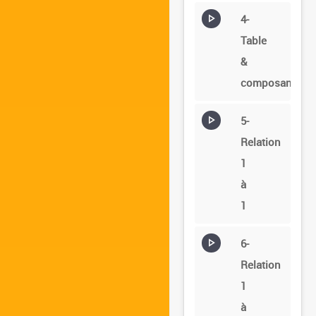
4-
Table
&
composants
5-
Relation
1
à
1
6-
Relation
1
à