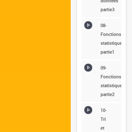
données
partie3
08-
Fonctions
statistiques
partie1
09-
Fonctions
statistiques
partie2
10-
Tri
et