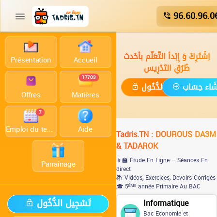
96.60.96.0
اِشْتَرِكْ وَ إِبْدأ التَّعَلُّم بأحْدث
Présentation
Accueil
طُرُقِ التَدْرِيس
17703
ْشَاء حِسَاب
تَسْجِيل الدُّخُول
Offres
Matières
7
Emploi du temps
Aide
Tadris.TN : DOUROUS DA3M
& TADAROK
👨‍🏫 Étude En Ligne – Séances En
Parrainage
direct
📚 Vidéos, Exercices, Devoirs Corrigés
🎓 5ᴱ̀ᴹᴱ année Primaire Au BAC
تَسْجِيل الدُّخُول
Informatique
Bac Economie et