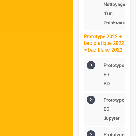
Nettoyage
d'un
DataFrame
Prototype 2022 +
bac pratique 2022
+ bac blanc 2022
Prototype
EG
BD
Prototype
EG
Jupyter
Prototype