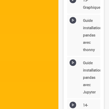
13-
Graphiques
Guide
installation
pandas
avec
thonny
Guide
installation
pandas
avec
Jupyter
14-