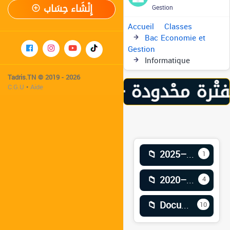
إِنْشَاء حِسَاب
Gestion
Accueil
Classes
Bac Economie et
Gestion
Informatique
Tadris.TN © 2019 - 2026
ر
C.G.U
•
Aide
📁 2025–2026
1
📁 2020–2021
4
📁 Documents
10