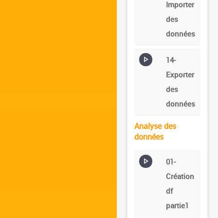
Importer
des
données
14-
Exporter
des
données
Analyse des
données
01-
Création
df
partie1