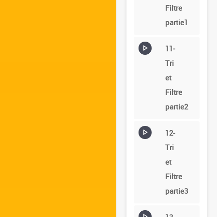
Filtre
partie1
11-
Tri
et
Filtre
partie2
12-
Tri
et
Filtre
partie3