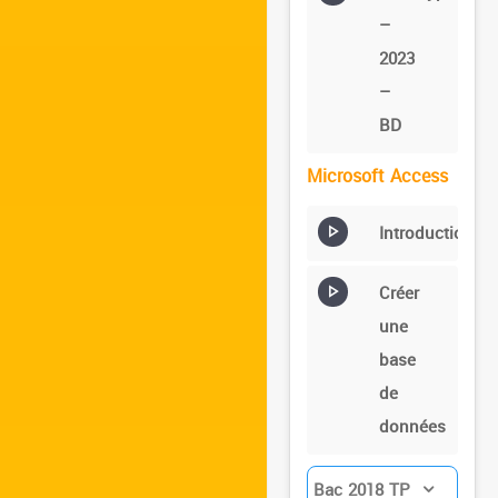
–
2023
–
BD
Microsoft Access
Introduction
Créer
une
base
de
données
Bac 2018 TP