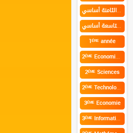
السنة الثامنة أساسي
السنة التاسعة أساسي
1ᴱ̀ᴿᴱ année
2ᴱ̀ᴹᴱ Economie et services
2ᴱ̀ᴹᴱ Sciences
2ᴱ̀ᴹᴱ Technologie de l’informatique
3ᴱ̀ᴹᴱ Economie
3ᴱ̀ᴹᴱ Informatique