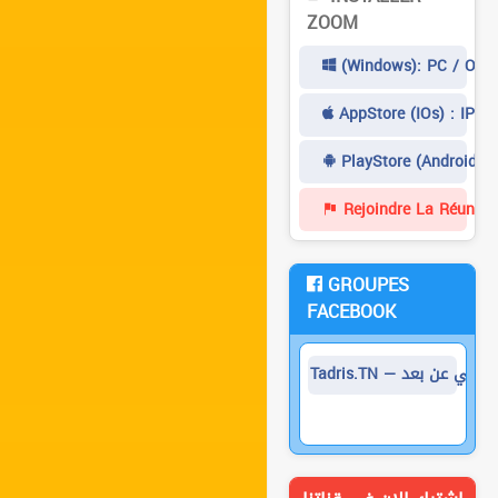
ZOOM
(Windows): PC / Ordi
AppStore (iOs) : IPad
PlayStore (Android) 
Rejoindre La Réunion
GROUPES
FACEBOOK
تعليم الأساسي عن بعد