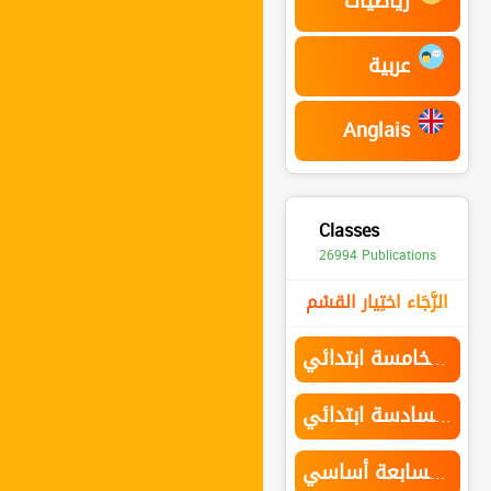
رياضيات
عربية
Anglais
Classes
26994 Publications
الرَّجَاء اختِيار القسْم
السنة الخامسة ابتدائي
السنة السادسة ابتدائي
السنة السابعة أساسي