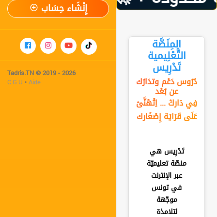
إِنْشَاء حِسَاب
المِنَصَّة
التَّعْلِيمية
تَدْرِيس
Tadris.TN © 2019 - 2026
دُرُوس دَعْم وتدَارُك
C.G.U
•
Aide
عن بُعْد
فِي دَاركْ ... اِتْهَنَّىْ
عَلَى قَرَايَة إِصْغَارك
تَدْرِيس هي
منصّة تعليميّة
عبر الإنترنت
في تونس
موجّهة
لتلامذة