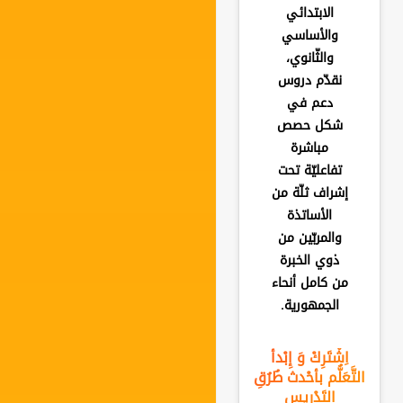
الابتدائي
والأساسي
والثّانوي،
نقدّم دروس
دعم في
شكل حصص
مباشرة
تفاعليّة تحت
إشراف ثلّة من
الأساتذة
والمربّين من
ذوي الخبرة
من كامل أنحاء
الجمهورية.
اِشْتَرِكْ وَ إِبْدأ
التَّعَلُّم بأحْدث طُرُقِ
التَدْرِيس