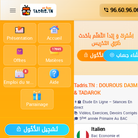
96.60.96.0
اِشْتَرِكْ وَ إِبْدأ التَّعَلُّم بأحْدث
Présentation
Accueil
طُرُقِ التَدْرِيس
17695
ْشَاء حِسَاب
تَسْجِيل الدُّخُول
Offres
Matières
8
Emploi du temps
Aide
Tadris.TN : DOUROUS DA3M
& TADAROK
👨‍🏫 Étude En Ligne – Séances En
Parrainage
direct
📚 Vidéos, Exercices, Devoirs Corrigés
🎓 5ᴱ̀ᴹᴱ année Primaire Au BAC
تَسْجِيل الدُّخُول
Italien
Bac Economie et