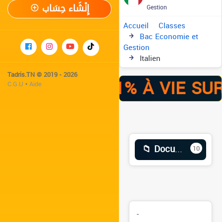
إِنْشَاء حِسَاب
Gestion
Accueil
Classes
Bac Economie et
Gestion
Italien
Tadris.TN © 2019 - 2026
E RENTRÉE -41% À VIE SU
C.G.U
•
Aide
📁 Documents
10
-