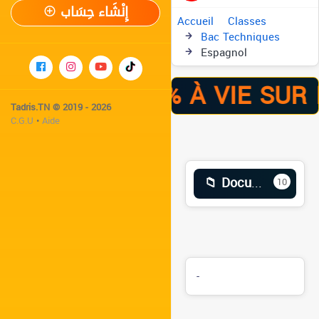
إِنْشَاء حِسَاب
Accueil
Classes
Bac Techniques
Espagnol
 RENTRÉE -41% À VIE SUR
Tadris.TN © 2019 - 2026
C.G.U
•
Aide
📁 Documents
10
-