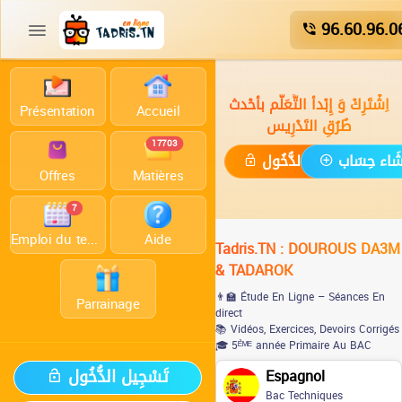
96.60.96.0
اِشْتَرِكْ وَ إِبْدأ التَّعَلُّم بأحْدث
Présentation
Accueil
طُرُقِ التَدْرِيس
17703
ْشَاء حِسَاب
تَسْجِيل الدُّخُول
Offres
Matières
7
Emploi du temps
Aide
Tadris.TN : DOUROUS DA3M
& TADAROK
👨‍🏫 Étude En Ligne – Séances En
Parrainage
direct
📚 Vidéos, Exercices, Devoirs Corrigés
🎓 5ᴱ̀ᴹᴱ année Primaire Au BAC
تَسْجِيل الدُّخُول
Espagnol
Bac Techniques