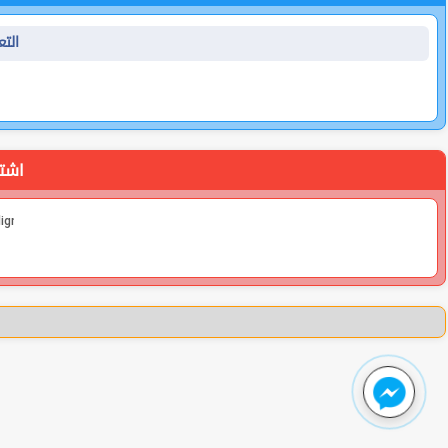
is.TN
اشتر