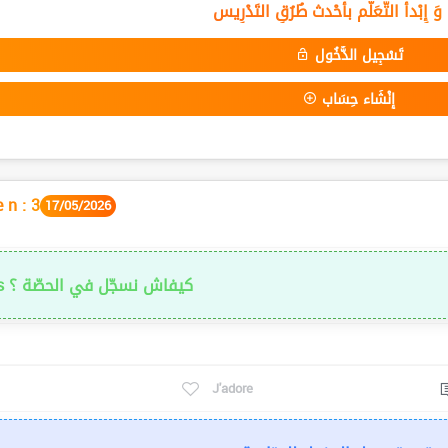
ْ وَ إِبْدأ التَّعَلُّم بأحْدث طُرُقِ التَدْرِيس
تَسْجِيل الدُّخُول
إِنْشَاء حِسَاب
 n : 3
17/05/2026
كيفاش نسجّل في الحصّة ؟
s
J'adore