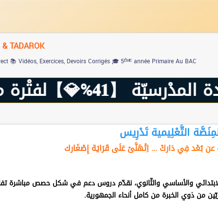
M & TADAROK
rect
📚 Vidéos, Exercices, Devoirs Corrigés
🎓 5ᴱ̀ᴹᴱ année Primaire Au BAC
 + 🚀 تجْرِبة مجانيّة –
مِنَصَّة التَّعْلِيمية تَدْرِيس
 عن بُعْد
فِي دَاركْ ... اِتْهَنَّىْ عَلَى قَرَايَة إِصْغَارك
 الابتدائي والأساسي والثّانوي، نقدّم دروس دعم في شكل حصص مباشرة تفاع
بّين من ذوي الخبرة من كامل أنحاء الجمهورية.