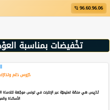
96.60.96.06
🎁 تخْفيضات بمناسبة العوْدة المدْرسيّة 【𝟒𝟏%💎】لفتْرة محْدودة
ال
دُرُوس دَعْم وتدَارُك
تَدْرِيس هي منصّة تعليميّة عبر الإنترنت في تونس موجّهة لتلامذة
الأساتذة والمر