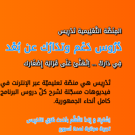
المِنَصَّة التَّعْلِيمية تَدْرِيس
دُرُوس دَعْم وتدَارُك عن بُعْد
فِي دَاركْ ... اِتْهَنَّىْ عَلَى قَرَايَة إِصْغَارك
تَدْرِيس هي منصّة تعليميّة عبر الإنترنت 
فيديوهات مسجّلة لشرح كلّ دروس البرنامج 
كامل أنحاء الجمهورية.
اِشْتَرِكْ وَ إِبْدأ التَّعَلُّم بأحْدث طُرُقِ التَدْرِيس
تجربة مجانية لمدة أسبوع