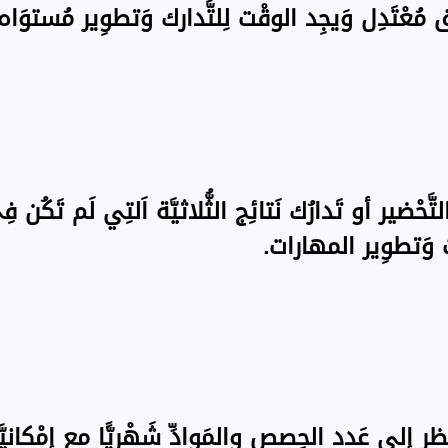
نَسق مُعْتَدِل وَيجِد الوقْت لِلتَّدارك وَتطوِير مُستو
تَّحْضير أو تَدارُك نَتائِج الثُّلاثيَّة اَلتِي لَم تَكُن 
ت وَتطوِير المهارات.
َظر إِلى عَدد الحِصص والمَوادِّ شَهْريًّا مع إِمْكانيّ