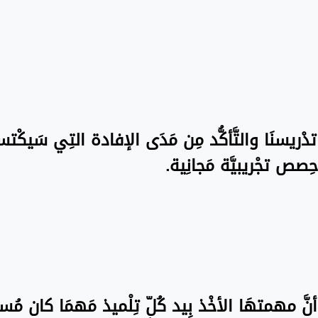
ة تدْريسنَا والتَّأكُّد مِن مَدَى الإفادة التِي سَيكْت
ِصص تجْريبيَّة مَجانِية.
نَّ مهمتهَا الأخْذ بِيد كُلّ تِلْميذ مَهمَا كان مُستو