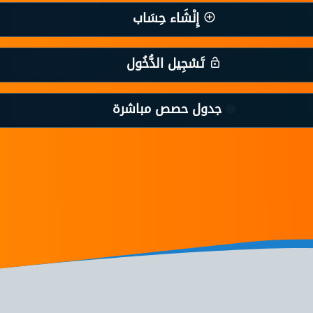
إِنْشَاء حِسَاب
تَسْجِيل الدُّخُول
جدول حصص مباشرة
🔴