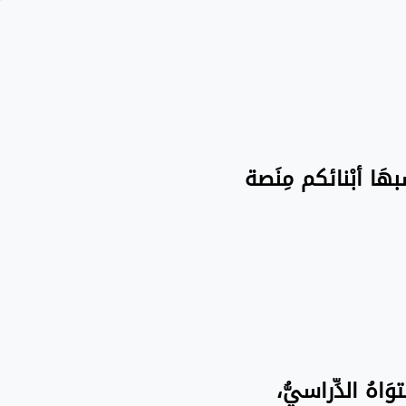
سبهَا أبْنائكم مِنَصة
َاهُ الدِّراسيُّ،