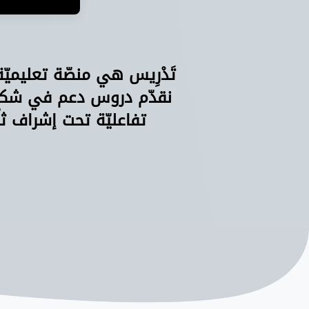
تَدْرِيس هي منصّة تعليميّ
نقدّم دروس دعم في شكل 
تفاعليّة تحت إشراف ثل