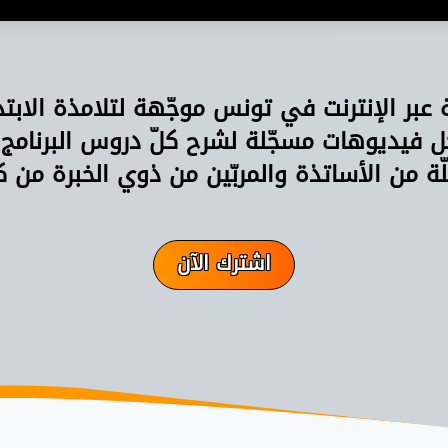
ة عبر الإنترنت في تونس موجّهة لتلامذة الابت
فيديوهات مسجّلة لشرح كلّ دروس البرنامج
ّة من الأساتذة والمربّين من ذوي الخبرة من ك
اشترك الآن