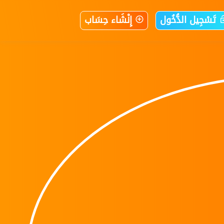
تَسْجِيل الدُّخُول
إِنْشَاء حِسَاب