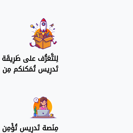
لِلتَّعَرُّف على طَرِيقَ
تَدرِيس تُمَكنكم مِن ح
مِنَصة تَدرِيس تُؤْمِن أ