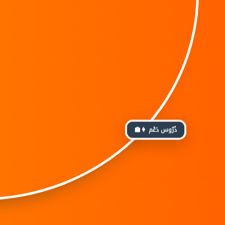
👩‍🏫 دُرُوس دَعْم