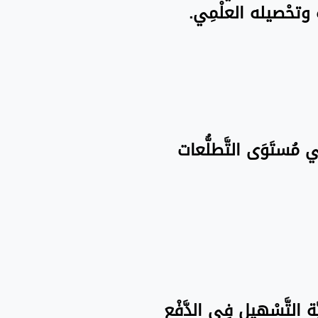
َاه وتحْصيله العلْمِي.
فِي مُستَوَى التَّطلُّعات
َة التَّسْهيل فِي الدَّفْع