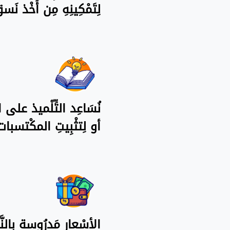
لِتَمْكِينِهِ مِن أَخْذ 
نُسَاعِد التِّلْميذ على ال
أو لِتثْبِيتِ المكْتسبا
الأسْعار مَدرُوسة بِالنّ