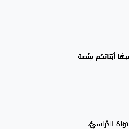
سبهَا أبْنائكم مِنَصة
َاهُ الدِّراسيُّ،