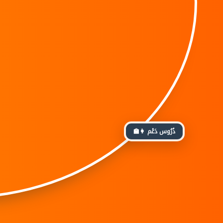
👩‍🏫 دُرُوس دَعْم