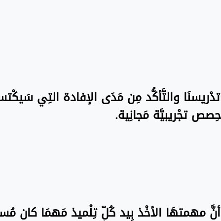
ة تدْريسنَا والتَّأكُّد مِن مَدَى الإفادة التِي سَيكْت
ِصص تجْريبيَّة مَجانِية.
نَّ مهمتهَا الأخْذ بِيد كُلّ تِلْميذ مَهمَا كان مُستو