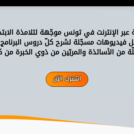
ة عبر الإنترنت في تونس موجّهة لتلامذة الابت
فيديوهات مسجّلة لشرح كلّ دروس البرنامج
ّة من الأساتذة والمربّين من ذوي الخبرة من ك
اشترك الآن