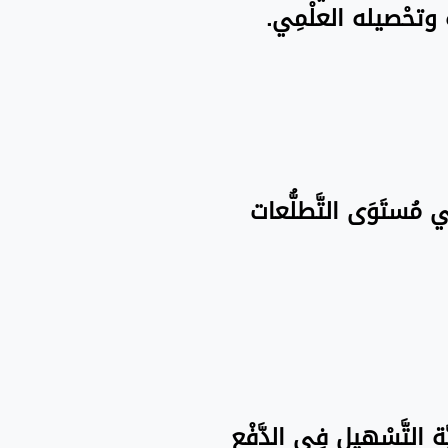
َاه وتحْصيله العلْمِي.
فِي مُستَوَى التَّطلُّعات
َة التَّسْهيل فِي الدَّفْع