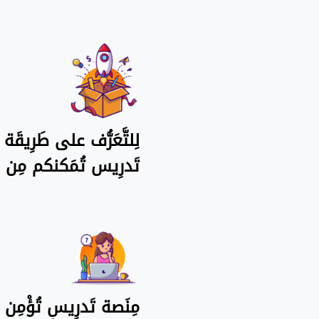
لِلتَّعَرُّف على طَرِيقَ
تَدرِيس تُمَكنكم مِن ح
مِنَصة تَدرِيس تُؤْمِن أ