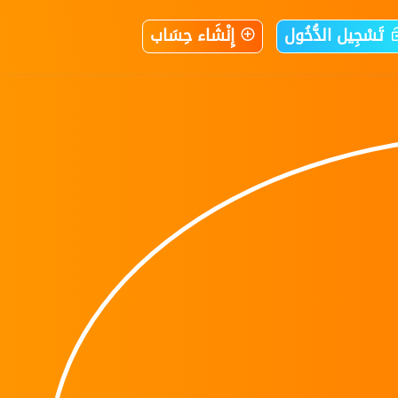
تَسْجِيل الدُّخُول
إِنْشَاء حِسَاب