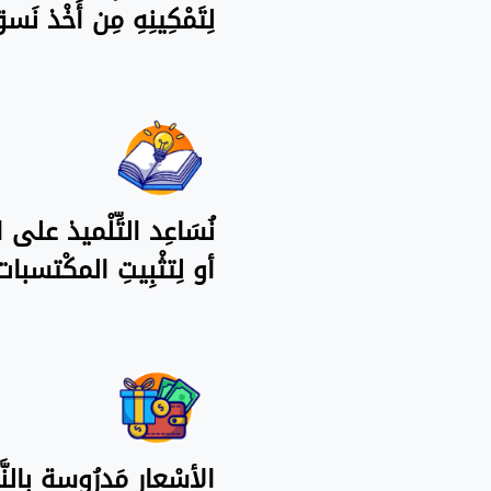
لِتَمْكِينِهِ مِن أَخْذ 
نُسَاعِد التِّلْميذ على ال
أو لِتثْبِيتِ المكْتسبا
الأسْعار مَدرُوسة بِالنّ