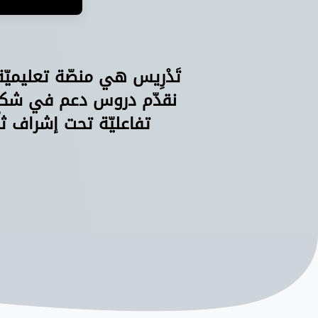
تَدْرِيس هي منصّة تعليميّ
نقدّم دروس دعم في شكل 
تفاعليّة تحت إشراف ثل