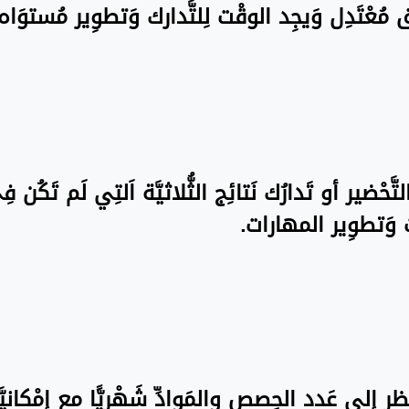
نَسق مُعْتَدِل وَيجِد الوقْت لِلتَّدارك وَتطوِير مُستو
تَّحْضير أو تَدارُك نَتائِج الثُّلاثيَّة اَلتِي لَم تَكُن 
ت وَتطوِير المهارات.
َظر إِلى عَدد الحِصص والمَوادِّ شَهْريًّا مع إِمْكانيّ