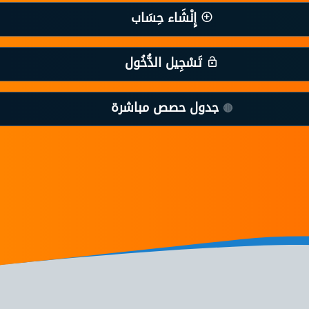
إِنْشَاء حِسَاب
تَسْجِيل الدُّخُول
جدول حصص مباشرة
🔴