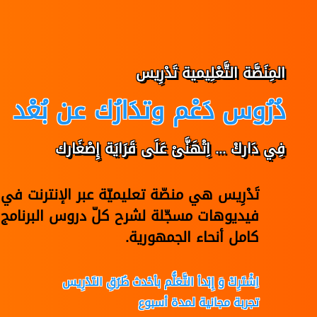
المِنَصَّة التَّعْلِيمية تَدْرِيس
دُرُوس دَعْم وتدَارُك عن بُعْد
فِي دَاركْ ... اِتْهَنَّىْ عَلَى قَرَايَة إِصْغَارك
تَدْرِيس هي منصّة تعليميّة عبر الإنترنت 
فيديوهات مسجّلة لشرح كلّ دروس البرنامج 
كامل أنحاء الجمهورية.
اِشْتَرِكْ وَ إِبْدأ التَّعَلُّم بأحْدث طُرُقِ التَدْرِيس
تجربة مجانية لمدة أسبوع