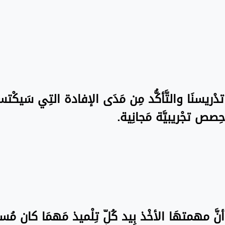
ة تدْريسنَا والتَّأكُّد مِن مَدَى الإفادة التِي سَيكْت
ِصص تجْريبيَّة مَجانِية.
نَّ مهمتهَا الأخْذ بِيد كُلّ تِلْميذ مَهمَا كان مُستو