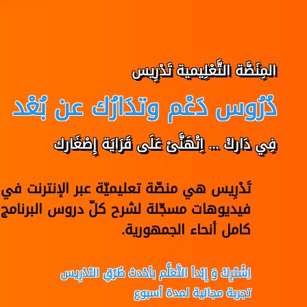
المِنَصَّة التَّعْلِيمية تَدْرِيس
دُرُوس دَعْم وتدَارُك عن بُعْد
فِي دَاركْ ... اِتْهَنَّىْ عَلَى قَرَايَة إِصْغَارك
تَدْرِيس هي منصّة تعليميّة عبر الإنترنت 
فيديوهات مسجّلة لشرح كلّ دروس البرنامج 
كامل أنحاء الجمهورية.
اِشْتَرِكْ وَ إِبْدأ التَّعَلُّم بأحْدث طُرُقِ التَدْرِيس
تجربة مجانية لمدة أسبوع