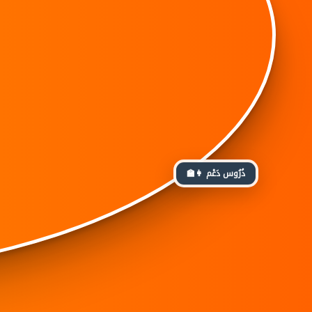
👩‍🏫 دُرُوس دَعْم