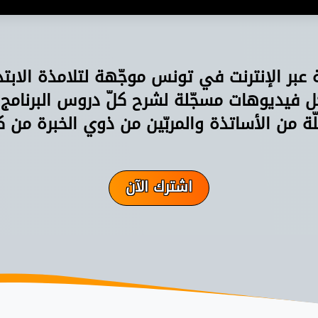
ة عبر الإنترنت في تونس موجّهة لتلامذة الابت
فيديوهات مسجّلة لشرح كلّ دروس البرنامج
ّة من الأساتذة والمربّين من ذوي الخبرة من ك
اشترك الآن