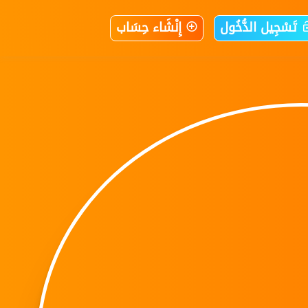
تَسْجِيل الدُّخُول
إِنْشَاء حِسَاب