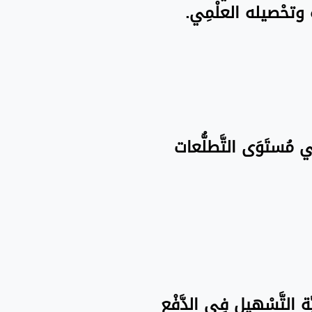
َاه وتحْصيله العلْمِي.
فِي مُستَوَى التَّطلُّعات
َة التَّسْهيل فِي الدَّفْع