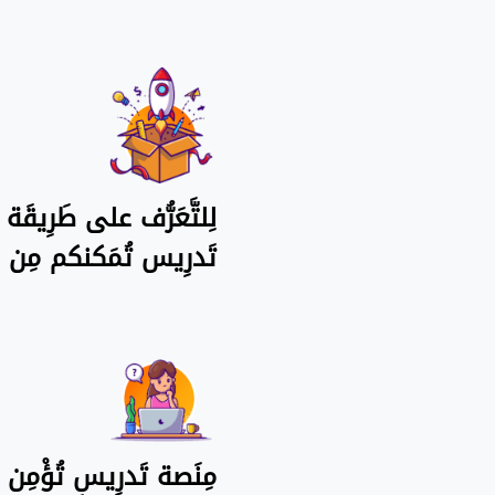
لِلتَّعَرُّف على طَرِيقَ
تَدرِيس تُمَكنكم مِن ح
مِنَصة تَدرِيس تُؤْمِن أ