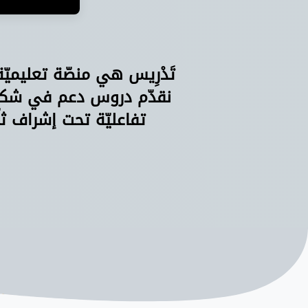
تَدْرِيس هي منصّة تعليميّ
نقدّم دروس دعم في شكل 
تفاعليّة تحت إشراف ثل