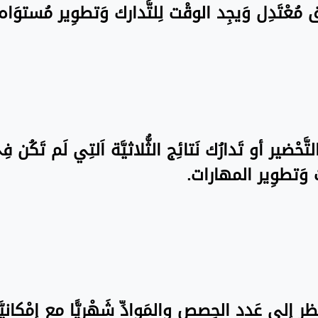
نَسق مُعْتَدِل وَيجِد الوقْت لِلتَّدارك وَتطوِير مُستو
تَّحْضير أو تَدارُك نَتائِج الثُّلاثيَّة اَلتِي لَم تَكُن 
ت وَتطوِير المهارات.
َظر إِلى عَدد الحِصص والمَوادِّ شَهْريًّا مع إِمْكانيّ