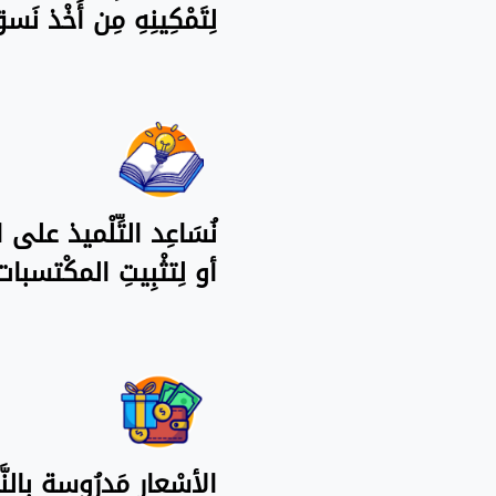
لِتَمْكِينِهِ مِن أَخْذ 
نُسَاعِد التِّلْميذ على ال
أو لِتثْبِيتِ المكْتسبا
الأسْعار مَدرُوسة بِالنّ