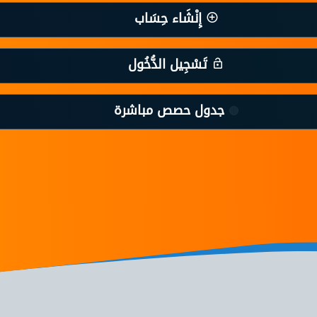
إِنْشَاء حِسَاب
تَسْجِيل الدُّخُول
جدول حصص مباشرة
🔴