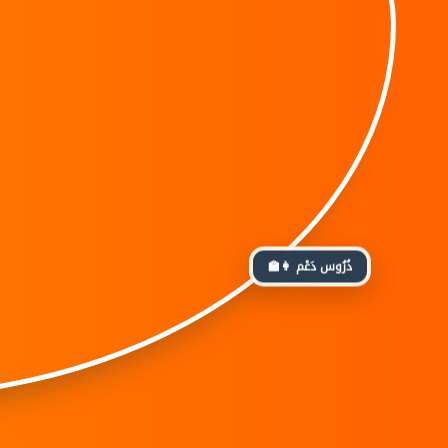
👩‍🏫 دُرُوس دَعْم