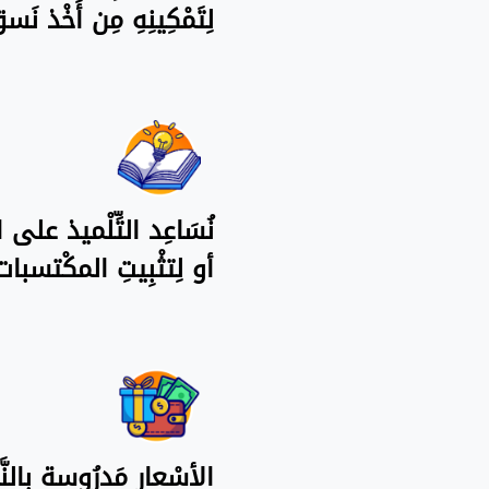
لِتَمْكِينِهِ مِن أَخْذ 
نُسَاعِد التِّلْميذ على ال
أو لِتثْبِيتِ المكْتسبا
الأسْعار مَدرُوسة بِالنّ