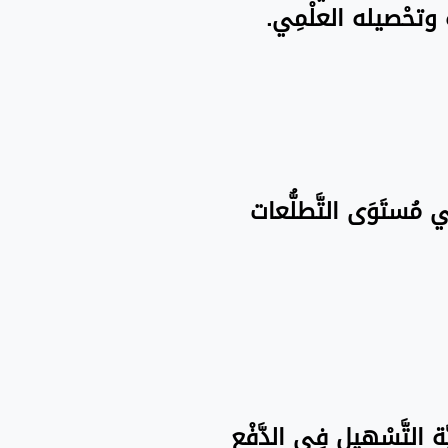
َاه وتحْصيله العلْمِي.
فِي مُستَوَى التَّطلُّعات
َة التَّسْهيل فِي الدَّفْع