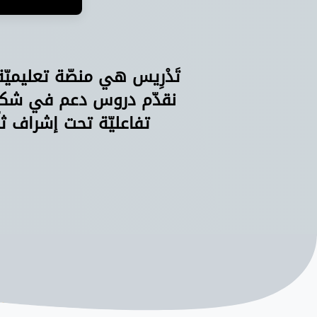
تَدْرِيس هي منصّة تعليميّ
نقدّم دروس دعم في شكل 
تفاعليّة تحت إشراف ثل