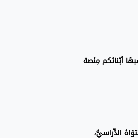
سبهَا أبْنائكم مِنَصة
َاهُ الدِّراسيُّ،