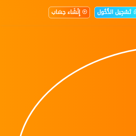
تَسْجِيل الدُّخُول
إِنْشَاء حِسَاب