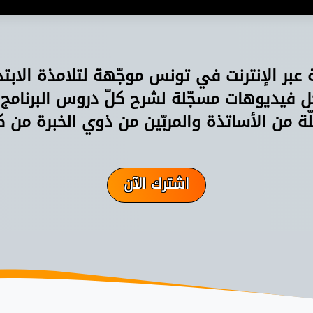
ة عبر الإنترنت في تونس موجّهة لتلامذة الابت
فيديوهات مسجّلة لشرح كلّ دروس البرنامج
ّة من الأساتذة والمربّين من ذوي الخبرة من ك
اشترك الآن