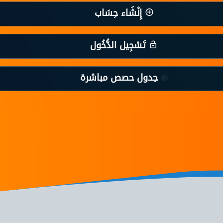
إِنْشَاء حِسَاب
تَسْجِيل الدُّخُول
جدول حصص مباشرة
🔴