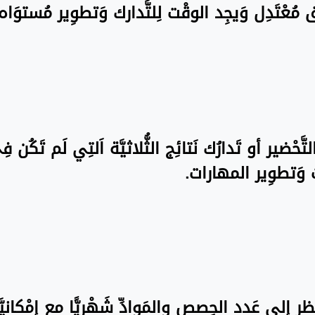
نَسق مُعْتَدِل وَيجِد الوقْت لِلتَّدارك وَتطوِير مُستو
تَّحْضير أو تَدارُك نَتائِج الثُّلاثيَّة اَلتِي لَم تَكُن 
ت وَتطوِير المهارات.
َظر إِلى عَدد الحِصص والمَوادِّ شَهْريًّا مع إِمْكانيّ