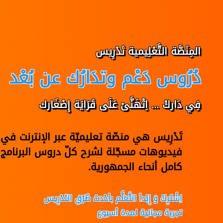
المِنَصَّة التَّعْلِيمية تَدْرِيس
دُرُوس دَعْم وتدَارُك عن بُعْد
فِي دَاركْ ... اِتْهَنَّىْ عَلَى قَرَايَة إِصْغَارك
تَدْرِيس هي منصّة تعليميّة عبر الإنترنت 
فيديوهات مسجّلة لشرح كلّ دروس البرنامج 
كامل أنحاء الجمهورية.
اِشْتَرِكْ وَ إِبْدأ التَّعَلُّم بأحْدث طُرُقِ التَدْرِيس
تجربة مجانية لمدة أسبوع