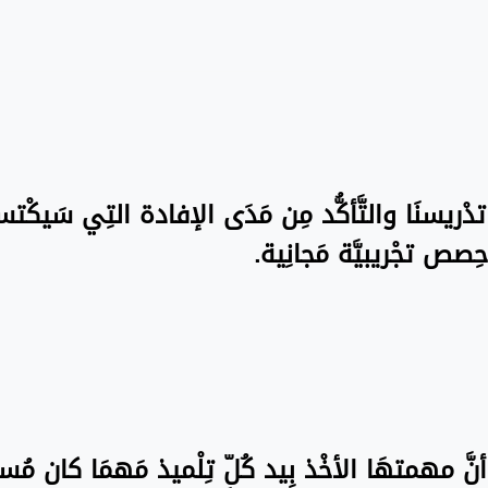
ة تدْريسنَا والتَّأكُّد مِن مَدَى الإفادة التِي سَيكْت
ِصص تجْريبيَّة مَجانِية.
نَّ مهمتهَا الأخْذ بِيد كُلّ تِلْميذ مَهمَا كان مُستو