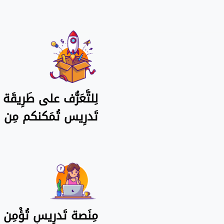
لِلتَّعَرُّف على طَرِيقَ
تَدرِيس تُمَكنكم مِن ح
مِنَصة تَدرِيس تُؤْمِن أ