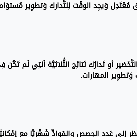
نَسق مُعْتَدِل وَيجِد الوقْت لِلتَّدارك وَتطوِير مُستو
تَّحْضير أو تَدارُك نَتائِج الثُّلاثيَّة اَلتِي لَم تَكُن 
ت وَتطوِير المهارات.
َظر إِلى عَدد الحِصص والمَوادِّ شَهْريًّا مع إِمْكانيّ