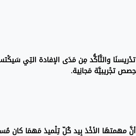
ة تدْريسنَا والتَّأكُّد مِن مَدَى الإفادة التِي سَيكْت
ِصص تجْريبيَّة مَجانِية.
نَّ مهمتهَا الأخْذ بِيد كُلّ تِلْميذ مَهمَا كان مُستو