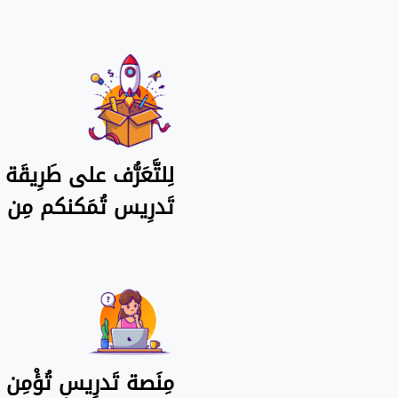
لِلتَّعَرُّف على طَرِيقَ
تَدرِيس تُمَكنكم مِن ح
مِنَصة تَدرِيس تُؤْمِن أ