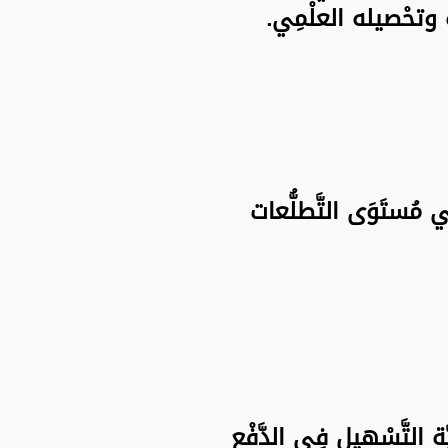
َاه وتحْصيله العلْمِي.
فِي مُستَوَى التَّطلُّعات
َة التَّسْهيل فِي الدَّفْع