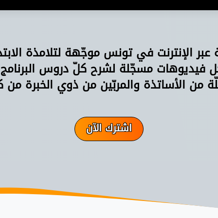
ة عبر الإنترنت في تونس موجّهة لتلامذة الابت
فيديوهات مسجّلة لشرح كلّ دروس البرنامج
ّة من الأساتذة والمربّين من ذوي الخبرة من ك
اشترك الآن