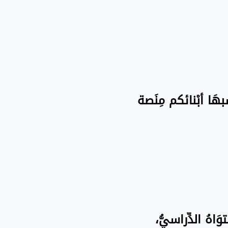
سبهَا أبْنائكم مِنَصة
َاهُ الدِّراسيُّ،