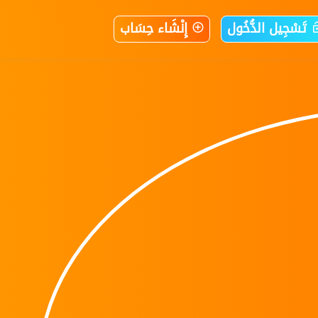
تَسْجِيل الدُّخُول
إِنْشَاء حِسَاب