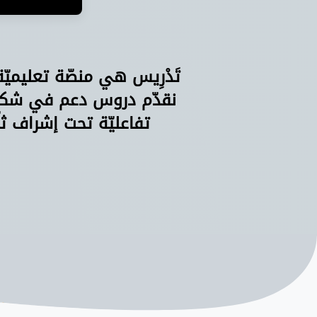
تَدْرِيس هي منصّة تعليميّ
نقدّم دروس دعم في شكل 
تفاعليّة تحت إشراف ثل