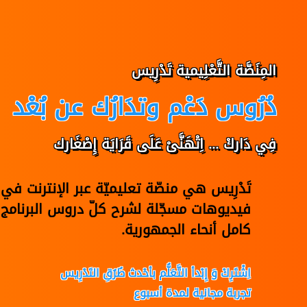
المِنَصَّة التَّعْلِيمية تَدْرِيس
دُرُوس دَعْم وتدَارُك عن بُعْد
فِي دَاركْ ... اِتْهَنَّىْ عَلَى قَرَايَة إِصْغَارك
تَدْرِيس هي منصّة تعليميّة عبر الإنترنت 
فيديوهات مسجّلة لشرح كلّ دروس البرنامج 
كامل أنحاء الجمهورية.
اِشْتَرِكْ وَ إِبْدأ التَّعَلُّم بأحْدث طُرُقِ التَدْرِيس
تجربة مجانية لمدة أسبوع