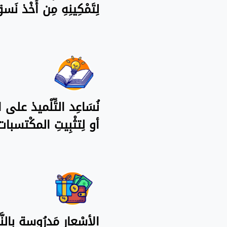
لِتَمْكِينِهِ مِن أَخْذ 
نُسَاعِد التِّلْميذ على ال
أو لِتثْبِيتِ المكْتسبا
الأسْعار مَدرُوسة بِالنّ