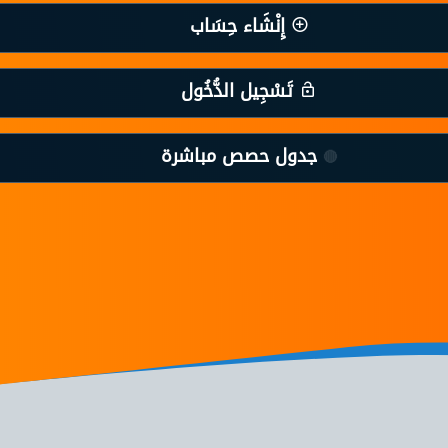
إِنْشَاء حِسَاب
تَسْجِيل الدُّخُول
جدول حصص مباشرة
🔴