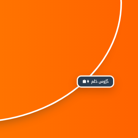
👩‍🏫 دُرُوس دَعْم