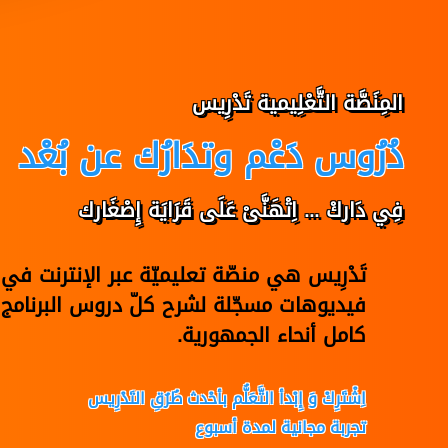
المِنَصَّة التَّعْلِيمية تَدْرِيس
دُرُوس دَعْم وتدَارُك عن بُعْد
فِي دَاركْ ... اِتْهَنَّىْ عَلَى قَرَايَة إِصْغَارك
تَدْرِيس هي منصّة تعليميّة عبر الإنترنت 
فيديوهات مسجّلة لشرح كلّ دروس البرنامج 
كامل أنحاء الجمهورية.
اِشْتَرِكْ وَ إِبْدأ التَّعَلُّم بأحْدث طُرُقِ التَدْرِيس
تجربة مجانية لمدة أسبوع