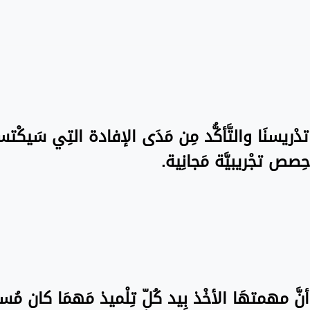
ة تدْريسنَا والتَّأكُّد مِن مَدَى الإفادة التِي سَيكْت
ِصص تجْريبيَّة مَجانِية.
نَّ مهمتهَا الأخْذ بِيد كُلّ تِلْميذ مَهمَا كان مُستو