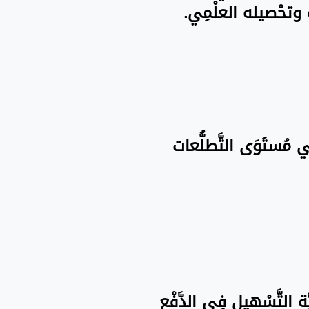
َاه وتحْصيله العلْمِي.
فِي مُستَوَى التَّطلُّعات
َة التَّسْهيل فِي الدَّفْع