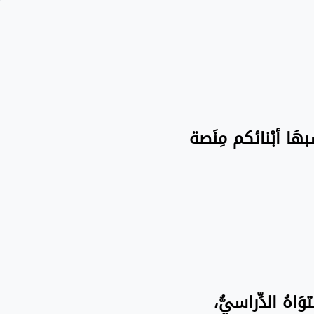
سبهَا أبْنائكم مِنَصة
َاهُ الدِّراسيُّ،