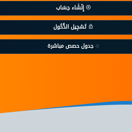
إِنْشَاء حِسَاب
تَسْجِيل الدُّخُول
جدول حصص مباشرة
🔴