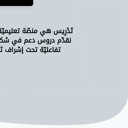
تَدْرِيس هي منصّة تعليميّ
نقدّم دروس دعم في شكل 
تفاعليّة تحت إشراف ثل