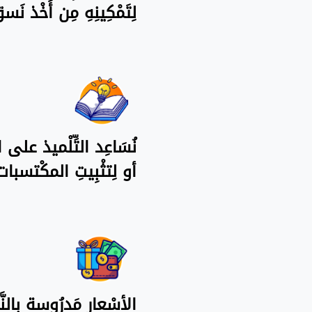
لِتَمْكِينِهِ مِن أَخْذ 
نُسَاعِد التِّلْميذ على ال
أو لِتثْبِيتِ المكْتسبا
الأسْعار مَدرُوسة بِالنّ