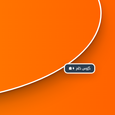
👩‍🏫 دُرُوس دَعْم