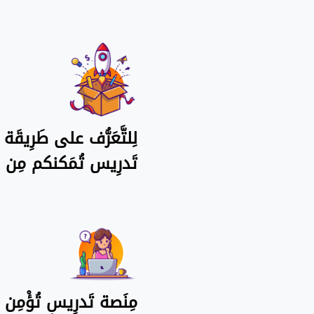
لِلتَّعَرُّف على طَرِيقَ
تَدرِيس تُمَكنكم مِن ح
مِنَصة تَدرِيس تُؤْمِن أ