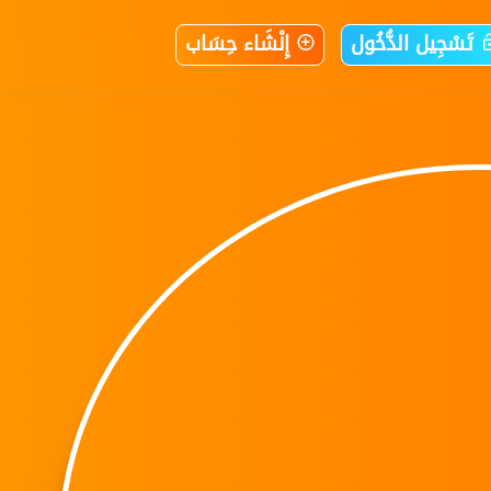
تَسْجِيل الدُّخُول
إِنْشَاء حِسَاب