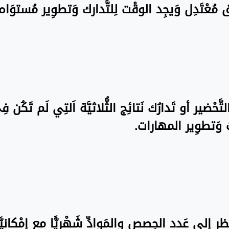
نَسق مُعْتَدِل وَيجِد الوقْت لِلتَّدارك وَتطوِير مُستو
تَّحْضير أو تَدارُك نَتائِج الثُّلاثيَّة اَلتِي لَم تَكُن 
ت وَتطوِير المهارات.
َظر إِلى عَدد الحِصص والمَوادِّ شَهْريًّا مع إِمْكانيّ