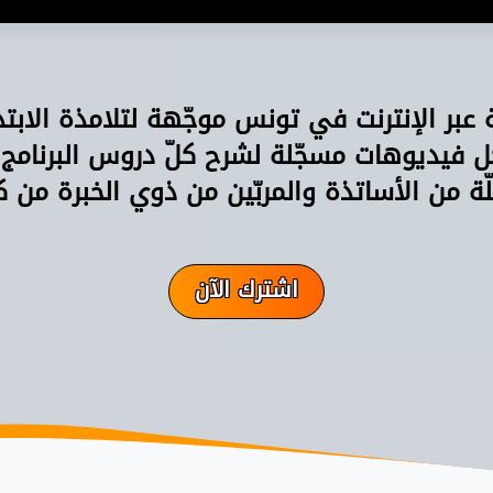
ة عبر الإنترنت في تونس موجّهة لتلامذة الابت
فيديوهات مسجّلة لشرح كلّ دروس البرنامج
ّة من الأساتذة والمربّين من ذوي الخبرة من ك
اشترك الآن