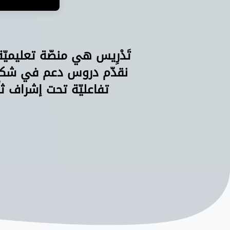
تَدْرِيس هي منصّة تعليميّ
نقدّم دروس دعم في شكل 
تفاعليّة تحت إشراف ثل