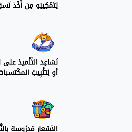
لِتَمْكِينِهِ مِن أَخْذ 
نُسَاعِد التِّلْميذ على ال
أو لِتثْبِيتِ المكْتسبا
الأسْعار مَدرُوسة بِالنّ