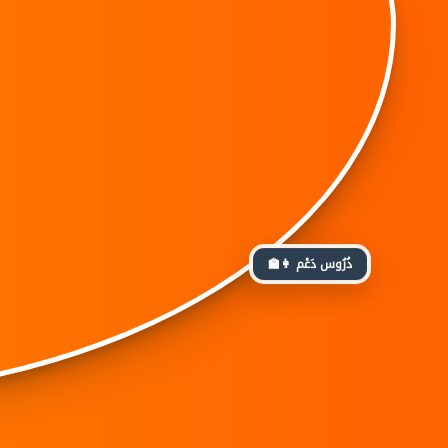
👩‍🏫 دُرُوس دَعْم