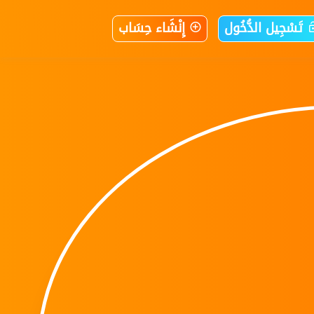
تَسْجِيل الدُّخُول
إِنْشَاء حِسَاب