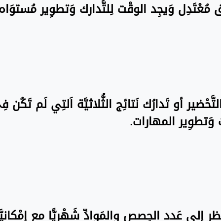
نَسق مُعْتَدِل وَيجِد الوقْت لِلتَّدارك وَتطوِير مُستو
تَّحْضير أو تَدارُك نَتائِج الثُّلاثيَّة اَلتِي لَم تَكُن 
ت وَتطوِير المهارات.
َظر إِلى عَدد الحِصص والمَوادِّ شَهْريًّا مع إِمْكانيّ