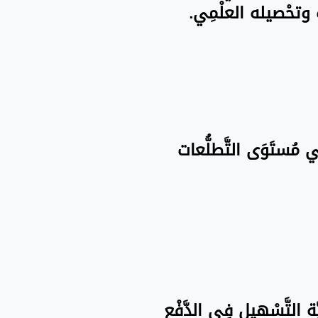
َاه وتحْصيله العلْمِي.
فِي مُستَوَى التَّطلُّعات
َة التَّسْهيل فِي الدَّفْع