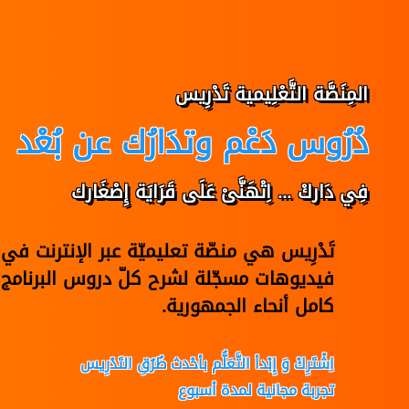
المِنَصَّة التَّعْلِيمية تَدْرِيس
دُرُوس دَعْم وتدَارُك عن بُعْد
فِي دَاركْ ... اِتْهَنَّىْ عَلَى قَرَايَة إِصْغَارك
تَدْرِيس هي منصّة تعليميّة عبر الإنترنت 
فيديوهات مسجّلة لشرح كلّ دروس البرنامج 
كامل أنحاء الجمهورية.
اِشْتَرِكْ وَ إِبْدأ التَّعَلُّم بأحْدث طُرُقِ التَدْرِيس
تجربة مجانية لمدة أسبوع