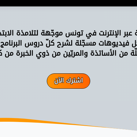
ة عبر الإنترنت في تونس موجّهة لتلامذة الابت
فيديوهات مسجّلة لشرح كلّ دروس البرنامج
ّة من الأساتذة والمربّين من ذوي الخبرة من ك
اشترك الآن