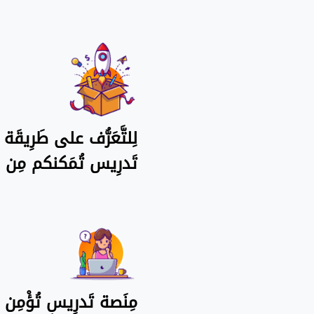
لِلتَّعَرُّف على طَرِيقَ
تَدرِيس تُمَكنكم مِن ح
مِنَصة تَدرِيس تُؤْمِن أ