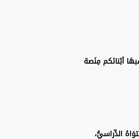
سبهَا أبْنائكم مِنَصة
َاهُ الدِّراسيُّ،