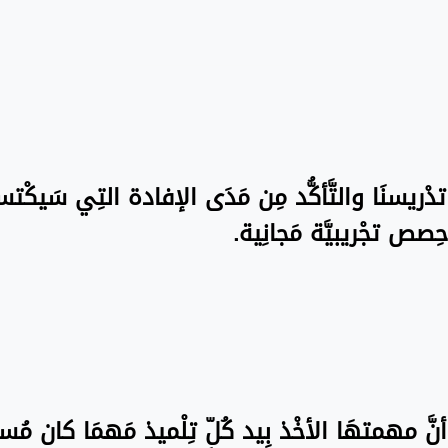
ة تدْريسنَا والتَّأكُّد مِن مَدَى الإفادة التِي سَيكْت
ِصص تجْريبيَّة مَجانِية.
نَّ مهمتهَا الأخْذ بِيد كُلّ تِلْميذ مَهمَا كان مُستو