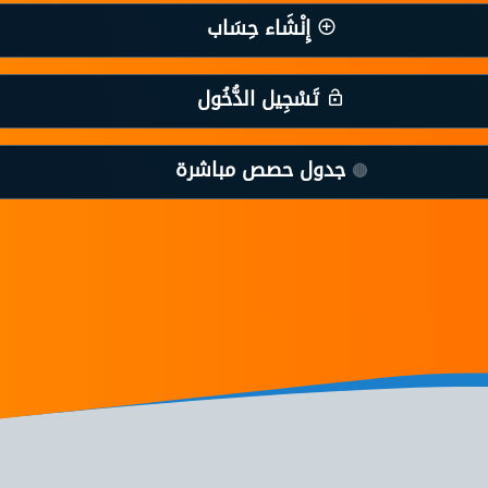
إِنْشَاء حِسَاب
تَسْجِيل الدُّخُول
جدول حصص مباشرة
🔴